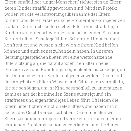
Eltern straffälliger junger Menschen" richtet sich an Eltern,
deren Kinder straffällig geworden sind. Mit dem Projekt
wollen wir die Verantwortungsübernahme der Eltern
fördern und deren erzieherische Problemlösekompetenzen
stärken. Denn nicht selten stehen Eltern von straffälligen
Kindern vor einer schwierigen und belastenden Situation.
Sie sind oft mit Schuldgefühlen, Scham und Unsicherheit
konfrontiert und wissen nicht wie sie ihrem Kind helfen
können und auch sonst zu handeln haben. In unseren
Beratungsgesprächen bieten wir eine wertschätzende
Unterstützung an, die darauf abzielt, den Eltern neue
Perspektiven und Handlungsmöglichkeiten aufzuzeigen, um
der Delinquenz ihrer Kinder entgegenzuwirken. Daher soll
das Angebot den Eltern Wissen und Fähigkeiten vermitteln,
die sie benötigen, um ihr Kind bestmöglich zu unterstützen,
damit es aus der kriminellen Szene aussteigt und ein
straffreies und eigenständiges Leben führt. Oft leiden die
Eltern unter hohem emotionalen Stress und haben nicht
selten das Gefühl versagt zu haben. Daher möchten wir
Eltern zusammenbringen und vernetzen, die sich in einer
ähnlichen Problemsituation wiederfinden und die durch
Begegnung und Austausch gestärkt werden und von den