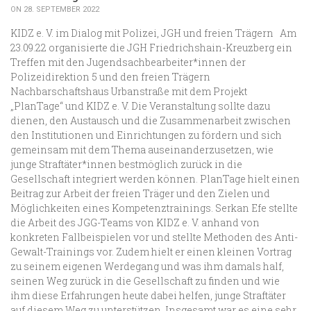
ON 28. SEPTEMBER 2022
KIDZ e. V. im Dialog mit Polizei, JGH und freien Trägern Am
23.09.22 organisierte die JGH Friedrichshain-Kreuzberg ein
Treffen mit den Jugendsachbearbeiter*innen der
Polizeidirektion 5 und den freien Trägern
Nachbarschaftshaus Urbanstraße mit dem Projekt
„PlanTage“ und KIDZ e. V. Die Veranstaltung sollte dazu
dienen, den Austausch und die Zusammenarbeit zwischen
den Institutionen und Einrichtungen zu fördern und sich
gemeinsam mit dem Thema auseinanderzusetzen, wie
junge Straftäter*innen bestmöglich zurück in die
Gesellschaft integriert werden können. PlanTage hielt einen
Beitrag zur Arbeit der freien Träger und den Zielen und
Möglichkeiten eines Kompetenztrainings. Serkan Efe stellte
die Arbeit des JGG-Teams von KIDZ e. V. anhand von
konkreten Fallbeispielen vor und stellte Methoden des Anti-
Gewalt-Trainings vor. Zudem hielt er einen kleinen Vortrag
zu seinem eigenen Werdegang und was ihm damals half,
seinen Weg zurück in die Gesellschaft zu finden und wie
ihm diese Erfahrungen heute dabei helfen, junge Straftäter
auf diesem Weg zu unterstützen. Insgesamt war es eine sehr