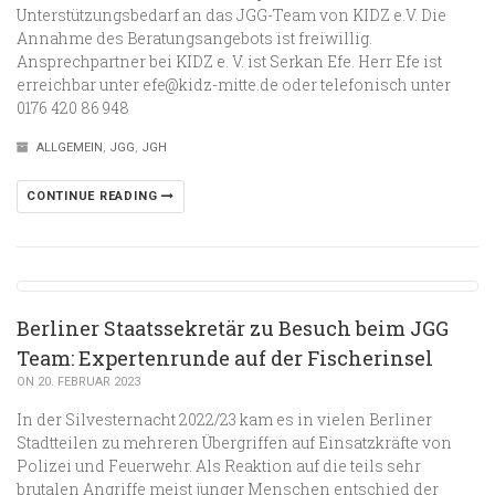
Unterstützungsbedarf an das JGG-Team von KIDZ e.V. Die
Annahme des Beratungsangebots ist freiwillig.
Ansprechpartner bei KIDZ e. V. ist Serkan Efe. Herr Efe ist
erreichbar unter efe@kidz-mitte.de oder telefonisch unter
0176 420 86 948
ALLGEMEIN
,
JGG
,
JGH
CONTINUE READING
Berliner Staatssekretär zu Besuch beim JGG
Team: Expertenrunde auf der Fischerinsel
ON 20. FEBRUAR 2023
In der Silvesternacht 2022/23 kam es in vielen Berliner
Stadtteilen zu mehreren Übergriffen auf Einsatzkräfte von
Polizei und Feuerwehr. Als Reaktion auf die teils sehr
brutalen Angriffe meist junger Menschen entschied der