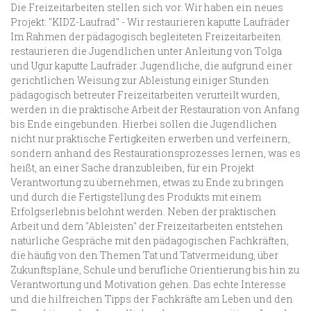
Die Freizeitarbeiten stellen sich vor. Wir haben ein neues
Projekt: "KIDZ-Laufrad" - Wir restaurieren kaputte Laufräder
Im Rahmen der pädagogisch begleiteten Freizeitarbeiten
restaurieren die Jugendlichen unter Anleitung von Tolga
und Ugur kaputte Laufräder. Jugendliche, die aufgrund einer
gerichtlichen Weisung zur Ableistung einiger Stunden
pädagogisch betreuter Freizeitarbeiten verurteilt wurden,
werden in die praktische Arbeit der Restauration von Anfang
bis Ende eingebunden. Hierbei sollen die Jugendlichen
nicht nur praktische Fertigkeiten erwerben und verfeinern,
sondern anhand des Restaurationsprozesses lernen, was es
heißt, an einer Sache dranzubleiben, für ein Projekt
Verantwortung zu übernehmen, etwas zu Ende zu bringen
und durch die Fertigstellung des Produkts mit einem
Erfolgserlebnis belohnt werden. Neben der praktischen
Arbeit und dem "Ableisten" der Freizeitarbeiten entstehen
natürliche Gespräche mit den pädagogischen Fachkräften,
die häufig von den Themen Tat und Tatvermeidung, über
Zukunftspläne, Schule und berufliche Orientierung bis hin zu
Verantwortung und Motivation gehen. Das echte Interesse
und die hilfreichen Tipps der Fachkräfte am Leben und den