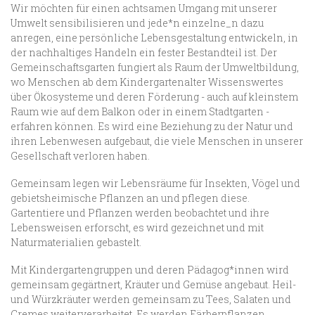
Wir möchten für einen achtsamen Umgang mit unserer
Umwelt sensibilisieren und jede*n einzelne_n dazu
anregen, eine persönliche Lebensgestaltung entwickeln, in
der nachhaltiges Handeln ein fester Bestandteil ist. Der
Gemeinschaftsgarten fungiert als Raum der Umweltbildung,
wo Menschen ab dem Kindergartenalter Wissenswertes
über Ökosysteme und deren Förderung - auch auf kleinstem
Raum wie auf dem Balkon oder in einem Stadtgarten -
erfahren können. Es wird eine Beziehung zu der Natur und
ihren Lebenwesen aufgebaut, die viele Menschen in unserer
Gesellschaft verloren haben.
Gemeinsam legen wir Lebensräume für Insekten, Vögel und
gebietsheimische Pflanzen an und pflegen diese.
Gartentiere und Pflanzen werden beobachtet und ihre
Lebensweisen erforscht, es wird gezeichnet und mit
Naturmaterialien gebastelt.
Mit Kindergartengruppen und deren Pädagog*innen wird
gemeinsam gegärtnert, Kräuter und Gemüse angebaut. Heil-
und Würzkräuter werden gemeinsam zu Tees, Salaten und
Cremes weiterverarbeitet. Es werden Färberpflanzen