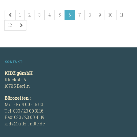
1
2
3
4
5
6
7
8
9
10
11
12
KONTAKT:
KIDZ gGmbH
Kluckstr. 6
10785 Berlin
Bürozeiten :
Mo. - Fr. 9.00 - 15.00
Tel: 030 / 23 00 31 16
Fax: 030 / 23 00 41 19
kidz@kidz-mitte.de