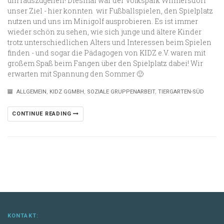
um rauszugehen! Diesmal war der Volkspark Wilmersdorf
unser Ziel - hier konnten wir Fußballspielen, den Spielplatz
nutzen und uns im Minigolf ausprobieren. Es ist immer
wieder schön zu sehen, wie sich junge und ältere Kinder
trotz unterschiedlichen Alters und Interessen beim Spielen
finden - und sogar die Pädagogen von KIDZ e.V. waren mit
großem Spaß beim Fangen über den Spielplatz dabei! Wir
erwarten mit Spannung den Sommer 🙂
ALLGEMEIN
,
KIDZ GGMBH
,
SOZIALE GRUPPENARBEIT
,
TIERGARTEN-SÜD
CONTINUE READING
KONTAKT: