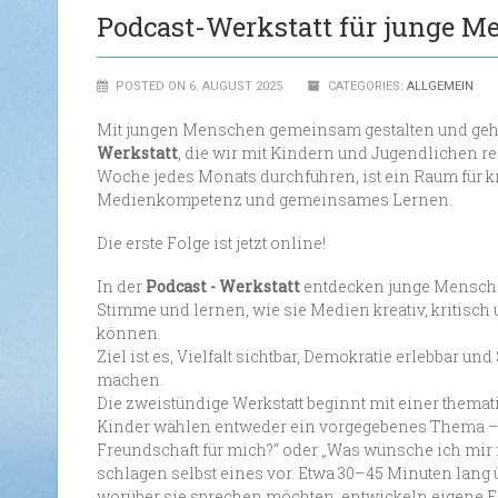
Podcast-Werkstatt für junge M
POSTED ON 6. AUGUST 2025
CATEGORIES:
ALLGEMEIN
Mit jungen Menschen gemeinsam gestalten und geh
Werkstatt
, die wir mit Kindern und Jugendlichen r
Woche jedes Monats durchführen, ist ein Raum für k
Medienkompetenz und gemeinsames Lernen.
Die erste Folge ist jetzt online!
In der
Podcast - Werkstatt
entdecken junge Menschen
Stimme und lernen, wie sie Medien kreativ, kritisch
können.
Ziel ist es, Vielfalt sichtbar, Demokratie erlebbar un
machen.
Die zweistündige Werkstatt beginnt mit einer themat
Kinder wählen entweder ein vorgegebenes Thema – z
Freundschaft für mich?“ oder „Was wünsche ich mir f
schlagen selbst eines vor. Etwa 30–45 Minuten lang
worüber sie sprechen möchten, entwickeln eigene F