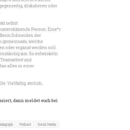
egenseitig, diskutieren oder
.
t selbst.
s unterstützende Person. Eine*r
. Beim Schneiden der
en gemeinsam, welche
n oder ergänzt werden soll.
enständig aus. So entwickeln
, Teamarbeit und
as alles in einer
. Vielfältig, ehrlich,
essiert, dann meldet euch bei
ädagogik
Podcast
Social Media