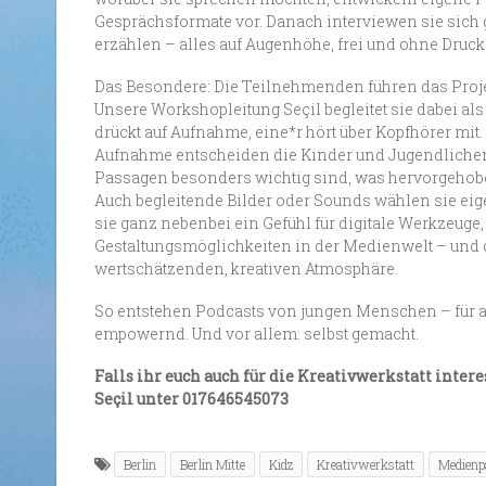
Gesprächsformate vor. Danach interviewen sie sich g
erzählen – alles auf Augenhöhe, frei und ohne Druck
Das Besondere: Die Teilnehmenden führen das Projek
Unsere Workshopleitung Seçil begleitet sie dabei al
drückt auf Aufnahme, eine*r hört über Kopfhörer mit
Aufnahme entscheiden die Kinder und Jugendlich
Passagen besonders wichtig sind, was hervorgehobe
Auch begleitende Bilder oder Sounds wählen sie eig
sie ganz nebenbei ein Gefühl für digitale Werkzeuge
Gestaltungsmöglichkeiten in der Medienwelt – und d
wertschätzenden, kreativen Atmosphäre.
So entstehen Podcasts von jungen Menschen – für alle
empowernd. Und vor allem: selbst gemacht.
Falls ihr euch auch für die Kreativwerkstatt inter
Seçil unter 017646545073
Berlin
Berlin Mitte
Kidz
Kreativwerkstatt
Medienp