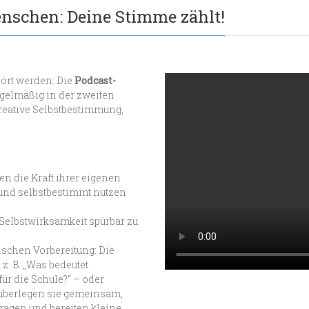
enschen: Deine Stimme zählt!
ört werden: Die
Podcast-
egelmäßig in der zweiten
reative Selbstbestimmung,
 die Kraft ihrer eigenen
 und selbstbestimmt nutzen
d Selbstwirksamkeit spürbar zu
ischen Vorbereitung: Die
. B. „Was bedeutet
ür die Schule?“ – oder
 überlegen sie gemeinsam,
ragen und bereiten kleine