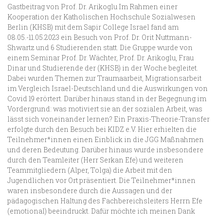
Gastbeitrag von Prof. Dr. Arikoglu Im Rahmen einer
Kooperation der Katholischen Hochschule Sozialwesen
Berlin (KHSB) mit dem Sapir College Israel fand am
08.05.-11.05.2023 ein Besuch von Prof. Dr. Orit Nuttmann-
Shwartz und 6 Studierenden statt. Die Gruppe wurde von
einem Seminar Prof. Dr. Wächter, Prof. Dr. Arikoglu, Frau
Dinar und Studierende der (KHSB) in der Woche begleitet.
Dabei wurden Themen zur Traumaarbeit, Migrationsarbeit
im Vergleich Israel-Deutschland und die Auswirkungen von
Covid 19 erörtert. Darüber hinaus stand in der Begegnung im
Vordergrund: was motiviert sie an der sozialen Arbeit, was
lässt sich voneinander lernen? Ein Praxis-Theorie-Transfer
erfolgte durch den Besuch bei KIDZ e.V. Hier erhielten die
Teilnehmer*innen einen Einblick in die JGG Maßnahmen
und deren Bedeutung. Darüber hinaus wurde insbesondere
durch den Teamleiter (Herr Serkan Efe) und weiteren
Teammitgliedern (Alper, Tolga) die Arbeit mit den
Jugendlichen vor Ort präsentiert. Die Teilnehmer*innen
waren insbesondere durch die Aussagen und der
pädagogischen Haltung des Fachbereichsleiters Herrn Efe
(emotional) beeindruckt. Dafür möchte ich meinen Dank