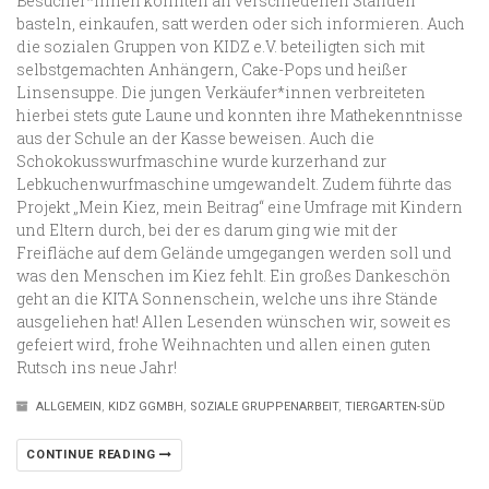
Besucher*innen konnten an verschiedenen Ständen
basteln, einkaufen, satt werden oder sich informieren. Auch
die sozialen Gruppen von KIDZ e.V. beteiligten sich mit
selbstgemachten Anhängern, Cake-Pops und heißer
Linsensuppe. Die jungen Verkäufer*innen verbreiteten
hierbei stets gute Laune und konnten ihre Mathekenntnisse
aus der Schule an der Kasse beweisen. Auch die
Schokokusswurfmaschine wurde kurzerhand zur
Lebkuchenwurfmaschine umgewandelt. Zudem führte das
Projekt „Mein Kiez, mein Beitrag“ eine Umfrage mit Kindern
und Eltern durch, bei der es darum ging wie mit der
Freifläche auf dem Gelände umgegangen werden soll und
was den Menschen im Kiez fehlt. Ein großes Dankeschön
geht an die KITA Sonnenschein, welche uns ihre Stände
ausgeliehen hat! Allen Lesenden wünschen wir, soweit es
gefeiert wird, frohe Weihnachten und allen einen guten
Rutsch ins neue Jahr!
ALLGEMEIN
,
KIDZ GGMBH
,
SOZIALE GRUPPENARBEIT
,
TIERGARTEN-SÜD
CONTINUE READING