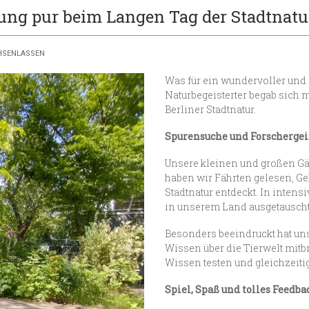
ung pur beim Langen Tag der Stadtnatu
SENLASSEN
Was für ein wundervoller und
Naturbegeisterter begab sich 
Berliner Stadtnatur.
Spurensuche und Forschergei
Unsere kleinen und großen Gä
haben wir Fährten gelesen, Ge
Stadtnatur entdeckt. In inten
in unserem Land ausgetauscht
Besonders beeindruckt hat uns
Wissen über die Tierwelt mitbr
Wissen testen und gleichzeitig
Spiel, Spaß und tolles Feedba