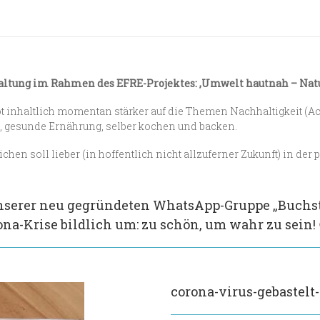
taltung im Rahmen des
EFRE-Projektes: ‚Umwelt hautnah – Natu
 inhaltlich momentan stärker auf die Themen Nachhaltigkeit (Ach
n, gesunde Ernährung, selber kochen und backen.
hen soll lieber (in hoffentlich nicht allzuferner Zukunft) in der 
nserer neu gegründeten WhatsApp-Gruppe „Buchstäb
na-Krise bildlich um: zu schön, um wahr zu sein! 
corona-virus-gebastelt