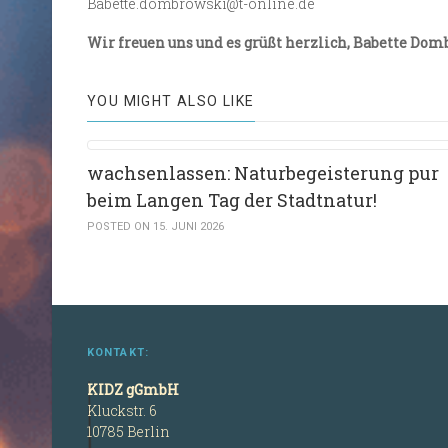
Babette.dombrowski@t-online.de
Wir freuen uns und es grüßt herzlich, Babette Do
YOU MIGHT ALSO LIKE
wachsenlassen: Naturbegeisterung pur
beim Langen Tag der Stadtnatur!
POSTED ON 15. JUNI 2026
KONTAKT:
KIDZ gGmbH
Kluckstr. 6
10785 Berlin