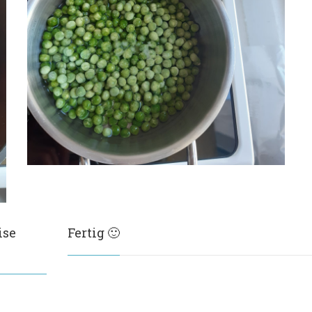
ise
Fertig 🙂