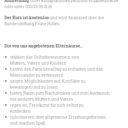
Anmeldung:
unter
kidz@familienzentrum-villaluetzow.de
oder unter 030/23 00 31 16
Der Kurs ist kostenlos
und wird finanziert über die
Bundesstiftung Frühe Hilfen.
Die von uns angebotenen Elternkurse...
stärken das Selbstbewusstsein von
Müttern, Vätern und Kindern
helfen den Familienalltag zu entlasten und das
Miteinander zu verbessern
zeigen Möglichkeiten auf, Konflikte zu
bewältigen und zu lösen
bieten Raum zum Nachdenken und zum Austausch
mit anderen Müttern und Vätern
regen an, Freiräume für sich selbst zu
entdecken
informieren über allgemeine Erziehungsthemen
und machen Spaß