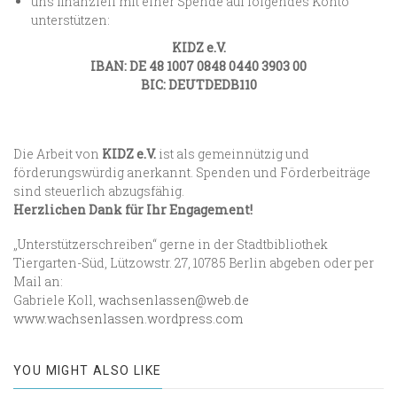
uns finanziell mit einer Spende auf folgendes Konto
unterstützen:
KIDZ e.V.
IBAN: DE 48 1007 0848 0440 3903 00
BIC: DEUTDEDB110
Die Arbeit von
KIDZ e.V.
ist als gemeinnützig und
förderungswürdig anerkannt. Spenden und Förderbeiträge
sind steuerlich abzugsfähig.
Herzlichen Dank für Ihr Engagement!
„Unterstützerschreiben“ gerne in der Stadtbibliothek
Tiergarten-Süd, Lützowstr. 27, 10785 Berlin abgeben oder per
Mail an:
Gabriele Koll,
wachsenlassen@web.de
www.wachsenlassen.wordpress.com
YOU MIGHT ALSO LIKE