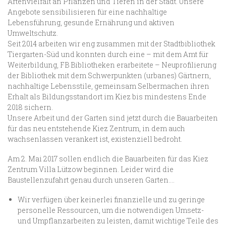
Artenvielfalt an Pflanzen und Tieren in der Stadt. Unsere
Angebote sensibilisieren für eine nachhaltige
Lebensführung, gesunde Ernährung und aktiven
Umweltschutz.
Seit 2014 arbeiten wir eng zusammen mit der Stadtbibliothek
Tiergarten-Süd und konnten durch eine – mit dem Amt für
Weiterbildung, FB Bibliotheken erarbeitete – Neuprofilierung
der Bibliothek mit dem Schwerpunkten (urbanes) Gärtnern,
nachhaltige Lebensstile, gemeinsam Selbermachen ihren
Erhalt als Bildungsstandort im Kiez bis mindestens Ende
2018 sichern.
Unsere Arbeit und der Garten sind jetzt durch die Bauarbeiten
für das neu entstehende Kiez Zentrum, in dem auch
wachsenlassen verankert ist, existenziell bedroht.
Am 2. Mai 2017 sollen endlich die Bauarbeiten für das Kiez
Zentrum Villa Lützow beginnen. Leider wird die
Baustellenzufahrt genau durch unseren Garten….
Wir verfügen über keinerlei finanzielle und zu geringe
personelle Ressourcen, um die notwendigen Umsetz-
und Umpflanzarbeiten zu leisten, damit wichtige Teile des