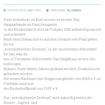
POSTED ON 25. MÄRZ 2016
CATEGORIES:
ALLGEMEIN
Viele Anwohner im Kiez wissen es bereits: Das
Hauptgebäude im Familiengarten
in der Kluckstraße 11 wird ab Frühjahr 2016 aufwendig saniert
und erweitert!
Nach dem Umbau soll es auf dem Gelände viel Platz geben
für ein
„soziokulturelles Zentrum“, so der momentane Arbeitstitel
für das, was da
neu in Tiergarten Süd entsteht. Das Haupthaus ist von den
bisherigen
Nutzern Ende letzten Jahres geräumt worden, Ersatz konnte
gefunden worden.
Die neuen Nachbarn des Gruppenangebotes von KIDZ e.V. im
Flachbau sind nun
der Kindertreffpunkt von FiPP e.V.
Das „soziokulturelle Zentrum“ wird zukünftig neben der
Kinder-, Jugend- und