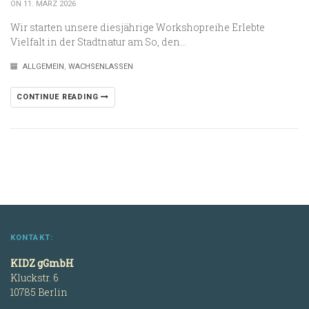
ON 11. MÄRZ 2026
Wir starten unsere diesjährige Workshopreihe Erlebte
Vielfalt in der Stadtnatur am So, den…
ALLGEMEIN
,
WACHSENLASSEN
CONTINUE READING
KONTAKT:
KIDZ gGmbH
Kluckstr. 6
10785 Berlin