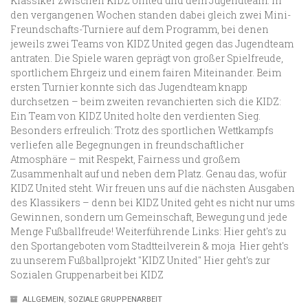
Klassiker zwischen KIDZ United und dem Jugendteam. In
den vergangenen Wochen standen dabei gleich zwei Mini-
Freundschafts-Turniere auf dem Programm, bei denen
jeweils zwei Teams von KIDZ United gegen das Jugendteam
antraten. Die Spiele waren geprägt von großer Spielfreude,
sportlichem Ehrgeiz und einem fairen Miteinander. Beim
ersten Turnier konnte sich das Jugendteam knapp
durchsetzen – beim zweiten revanchierten sich die KIDZ:
Ein Team von KIDZ United holte den verdienten Sieg.
Besonders erfreulich: Trotz des sportlichen Wettkampfs
verliefen alle Begegnungen in freundschaftlicher
Atmosphäre – mit Respekt, Fairness und großem
Zusammenhalt auf und neben dem Platz. Genau das, wofür
KIDZ United steht. Wir freuen uns auf die nächsten Ausgaben
des Klassikers – denn bei KIDZ United geht es nicht nur ums
Gewinnen, sondern um Gemeinschaft, Bewegung und jede
Menge Fußballfreude! Weiterführende Links: Hier geht's zu
den Sportangeboten vom Stadtteilverein & moja Hier geht's
zu unserem Fußballprojekt "KIDZ United" Hier geht's zur
Sozialen Gruppenarbeit bei KIDZ
ALLGEMEIN
,
SOZIALE GRUPPENARBEIT