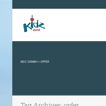
KIDZ GGMBH
>
OPFER
Tag Archives: opfer