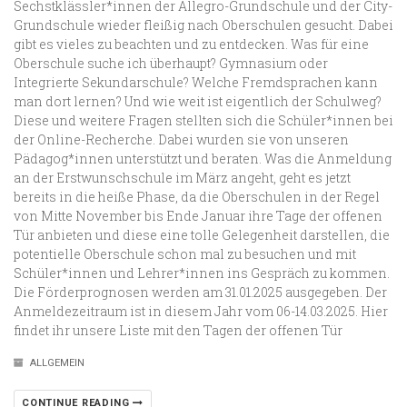
Sechstklässler*innen der Allegro-Grundschule und der City-
Grundschule wieder fleißig nach Oberschulen gesucht. Dabei
gibt es vieles zu beachten und zu entdecken. Was für eine
Oberschule suche ich überhaupt? Gymnasium oder
Integrierte Sekundarschule? Welche Fremdsprachen kann
man dort lernen? Und wie weit ist eigentlich der Schulweg?
Diese und weitere Fragen stellten sich die Schüler*innen bei
der Online-Recherche. Dabei wurden sie von unseren
Pädagog*innen unterstützt und beraten. Was die Anmeldung
an der Erstwunschschule im März angeht, geht es jetzt
bereits in die heiße Phase, da die Oberschulen in der Regel
von Mitte November bis Ende Januar ihre Tage der offenen
Tür anbieten und diese eine tolle Gelegenheit darstellen, die
potentielle Oberschule schon mal zu besuchen und mit
Schüler*innen und Lehrer*innen ins Gespräch zu kommen.
Die Förderprognosen werden am 31.01.2025 ausgegeben. Der
Anmeldezeitraum ist in diesem Jahr vom 06-14.03.2025. Hier
findet ihr unsere Liste mit den Tagen der offenen Tür
ALLGEMEIN
CONTINUE READING