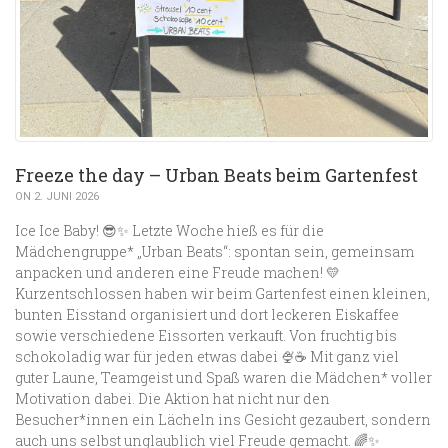
Freeze the day – Urban Beats beim Gartenfest
ON 2. JUNI 2026
Ice Ice Baby! 😎✨ Letzte Woche hieß es für die
Mädchengruppe* „Urban Beats“: spontan sein, gemeinsam
anpacken und anderen eine Freude machen! 💛
Kurzentschlossen haben wir beim Gartenfest einen kleinen,
bunten Eisstand organisiert und dort leckeren Eiskaffee
sowie verschiedene Eissorten verkauft. Von fruchtig bis
schokoladig war für jeden etwas dabei 🍨☕ Mit ganz viel
guter Laune, Teamgeist und Spaß waren die Mädchen* voller
Motivation dabei. Die Aktion hat nicht nur den
Besucher*innen ein Lächeln ins Gesicht gezaubert, sondern
auch uns selbst unglaublich viel Freude gemacht. 🌈✨