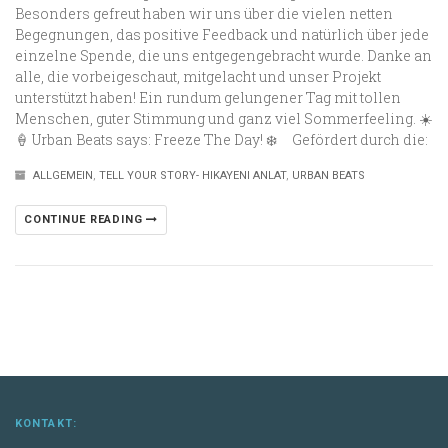
Besonders gefreut haben wir uns über die vielen netten
Begegnungen, das positive Feedback und natürlich über jede
einzelne Spende, die uns entgegengebracht wurde. Danke an
alle, die vorbeigeschaut, mitgelacht und unser Projekt
unterstützt haben! Ein rundum gelungener Tag mit tollen
Menschen, guter Stimmung und ganz viel Sommerfeeling. ☀️
🍦 Urban Beats says: Freeze The Day! ❄️ Gefördert durch die:
ALLGEMEIN
,
TELL YOUR STORY- HIKAYENI ANLAT
,
URBAN BEATS
CONTINUE READING
KONTAKT: